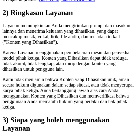
2) Ringkasan Layanan
Layanan memungkinkan Anda mengirimkan prompt dan masukan
lainnya dan menerima keluaran yang dihasilkan, yang dapat
mencakup musik, vokal, lirik, file audio, dan metadata terkait
("Konten yang Dihasilkan").
Karena Layanan menggunakan pembelajaran mesin dan penyedia
model pihak ketiga, Konten yang Dihasilkan dapat tidak terduga,
tidak akurat, tidak lengkap, atau mirip dengan konten yang
dihasilkan untuk pengguna lain.
Kami tidak menjamin bahwa Konten yang Dihasilkan unik, aman
secara hukum digunakan dalam setiap situasi, atau tidak menyerupai
karya pihak ketiga. Anda bertanggung jawab atas cara Anda
menggunakan Konten yang Dihasilkan dan memverifikasi bahwa
penggunaan Anda mematuhi hukum yang berlaku dan hak pihak
ketiga.
3) Siapa yang boleh menggunakan
Layanan