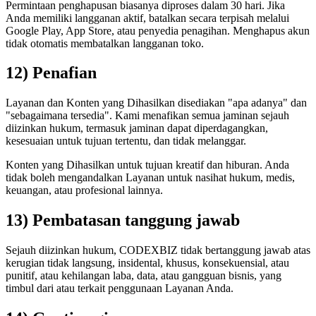
Permintaan penghapusan biasanya diproses dalam 30 hari. Jika
Anda memiliki langganan aktif, batalkan secara terpisah melalui
Google Play, App Store, atau penyedia penagihan. Menghapus akun
tidak otomatis membatalkan langganan toko.
12) Penafian
Layanan dan Konten yang Dihasilkan disediakan "apa adanya" dan
"sebagaimana tersedia". Kami menafikan semua jaminan sejauh
diizinkan hukum, termasuk jaminan dapat diperdagangkan,
kesesuaian untuk tujuan tertentu, dan tidak melanggar.
Konten yang Dihasilkan untuk tujuan kreatif dan hiburan. Anda
tidak boleh mengandalkan Layanan untuk nasihat hukum, medis,
keuangan, atau profesional lainnya.
13) Pembatasan tanggung jawab
Sejauh diizinkan hukum, CODEXBIZ tidak bertanggung jawab atas
kerugian tidak langsung, insidental, khusus, konsekuensial, atau
punitif, atau kehilangan laba, data, atau gangguan bisnis, yang
timbul dari atau terkait penggunaan Layanan Anda.