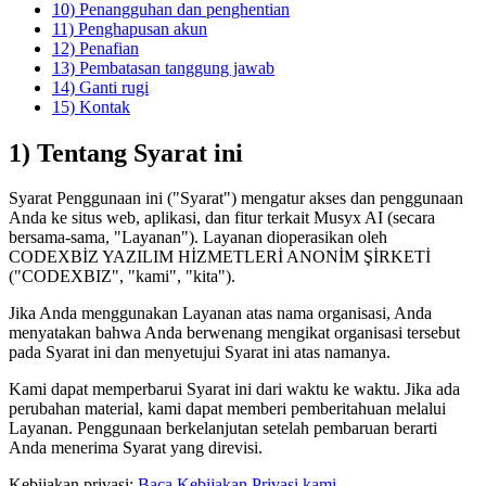
10) Penangguhan dan penghentian
11) Penghapusan akun
12) Penafian
13) Pembatasan tanggung jawab
14) Ganti rugi
15) Kontak
1) Tentang Syarat ini
Syarat Penggunaan ini ("Syarat") mengatur akses dan penggunaan
Anda ke situs web, aplikasi, dan fitur terkait Musyx AI (secara
bersama-sama, "Layanan"). Layanan dioperasikan oleh
CODEXBİZ YAZILIM HİZMETLERİ ANONİM ŞİRKETİ
("CODEXBIZ", "kami", "kita").
Jika Anda menggunakan Layanan atas nama organisasi, Anda
menyatakan bahwa Anda berwenang mengikat organisasi tersebut
pada Syarat ini dan menyetujui Syarat ini atas namanya.
Kami dapat memperbarui Syarat ini dari waktu ke waktu. Jika ada
perubahan material, kami dapat memberi pemberitahuan melalui
Layanan. Penggunaan berkelanjutan setelah pembaruan berarti
Anda menerima Syarat yang direvisi.
Kebijakan privasi:
Baca Kebijakan Privasi kami