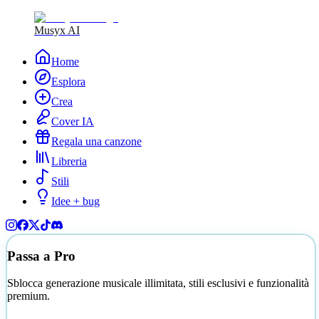
Musyx AI
Home
Esplora
Crea
Cover IA
Regala una canzone
Libreria
Stili
Idee + bug
Passa a Pro
Sblocca generazione musicale illimitata, stili esclusivi e funzionalità
premium.