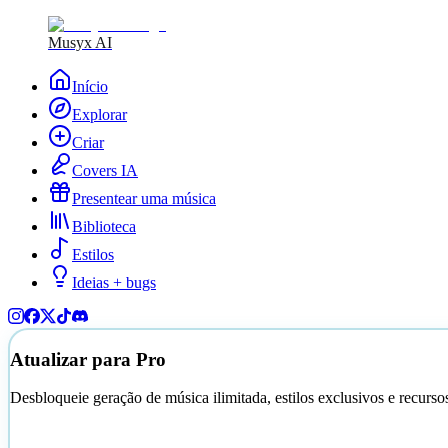
Musyx AI
Início
Explorar
Criar
Covers IA
Presentear uma música
Biblioteca
Estilos
Ideias + bugs
Atualizar para Pro
Desbloqueie geração de música ilimitada, estilos exclusivos e recurs