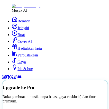
Musyx AI
Beranda
Jelajahi
Buat
Cover AI
Hadiahkan lagu
Perpustakaan
Gaya
Ide & bug
Upgrade ke Pro
Buka pembuatan musik tanpa batas, gaya eksklusif, dan fitur
premium.