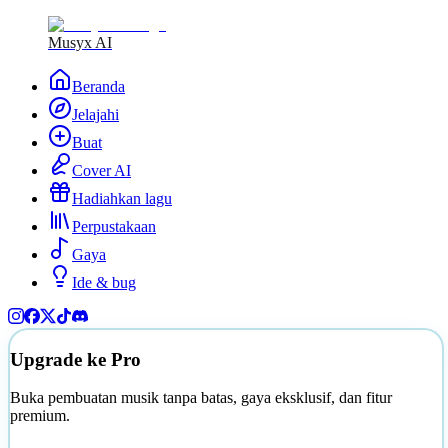
Musyx AI
Beranda
Jelajahi
Buat
Cover AI
Hadiahkan lagu
Perpustakaan
Gaya
Ide & bug
Upgrade ke Pro
Buka pembuatan musik tanpa batas, gaya eksklusif, dan fitur
premium.