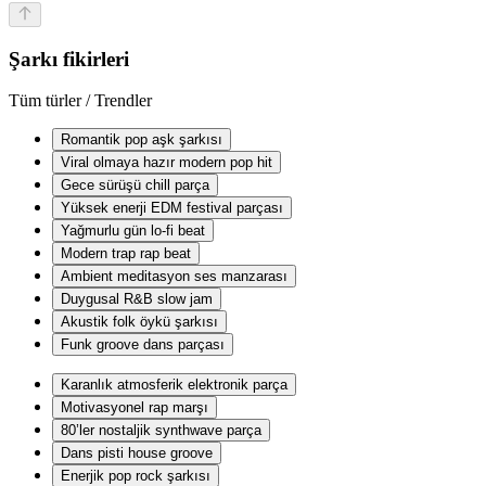
Şarkı fikirleri
Tüm türler / Trendler
Romantik pop aşk şarkısı
Viral olmaya hazır modern pop hit
Gece sürüşü chill parça
Yüksek enerji EDM festival parçası
Yağmurlu gün lo-fi beat
Modern trap rap beat
Ambient meditasyon ses manzarası
Duygusal R&B slow jam
Akustik folk öykü şarkısı
Funk groove dans parçası
Karanlık atmosferik elektronik parça
Motivasyonel rap marşı
80’ler nostaljik synthwave parça
Dans pisti house groove
Enerjik pop rock şarkısı