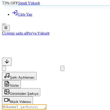
73% OFF
Şimdi Yükselt
Giriş Yap
Ücretsiz şarkı al
Pro'ya Yükselt
Şarkı Açıklaması
Sözler
Görüntüden Şarkıya
Müzik Videosu