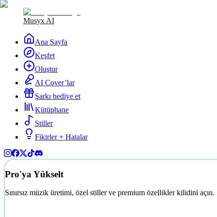
Musyx AI
Ana Sayfa
Keşfet
Oluştur
AI Cover’lar
Şarkı hediye et
Kütüphane
Stiller
Fikirler + Hatalar
Pro'ya Yükselt
Sınırsız müzik üretimi, özel stiller ve premium özellikler kilidini açın.