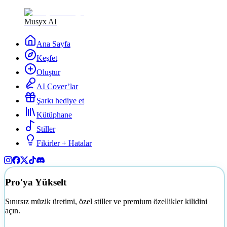
Musyx AI
Ana Sayfa
Keşfet
Oluştur
AI Cover’lar
Şarkı hediye et
Kütüphane
Stiller
Fikirler + Hatalar
Pro'ya Yükselt
Sınırsız müzik üretimi, özel stiller ve premium özellikler kilidini
açın.